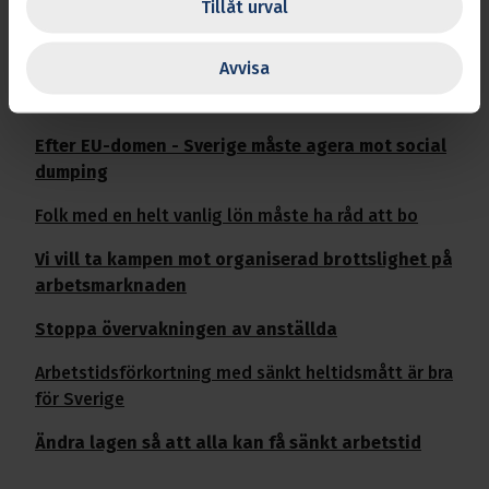
debattartiklar:
Tillåt urval
Trötta förare, olyckor och ofrivilliga lagbrott
Avvisa
Du sätter dig i taxin och hoppas på det bästa
Efter EU-domen - Sverige måste agera mot social
dumping
Folk med en helt vanlig lön måste ha råd att bo
Vi vill ta kampen mot organiserad brottslighet på
arbetsmarknaden
Stoppa övervakningen av anställda
Arbetstidsförkortning med sänkt heltidsmått är bra
för Sverige
Ändra lagen så att alla kan få sänkt arbetstid