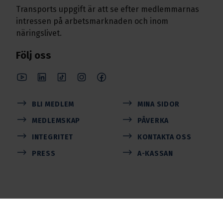
Transports uppgift är att se efter medlemmarnas
intressen på arbetsmarknaden och inom
näringslivet.
Följ oss
BLI MEDLEM
MINA SIDOR
MEDLEMSKAP
PÅVERKA
INTEGRITET
KONTAKTA OSS
PRESS
A-KASSAN