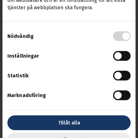
tjänster på webbplatsen ska fungera.
Läs mer om Europadomstolen har fattat beslut om att stä
Europadomstolen har fattat beslut
Samtyckesval
om att ställa frågor till svenska
Nödvändig
regeringen
27 okt 2025
Inställningar
Läs mer om Nytt kollektivavtal för taxiförare
Nytt kollektivavtal för taxiförare
Statistik
29 aug 2025
Marknadsföring
Debattartiklar
Tillåt alla
Här är några av våra publicerade