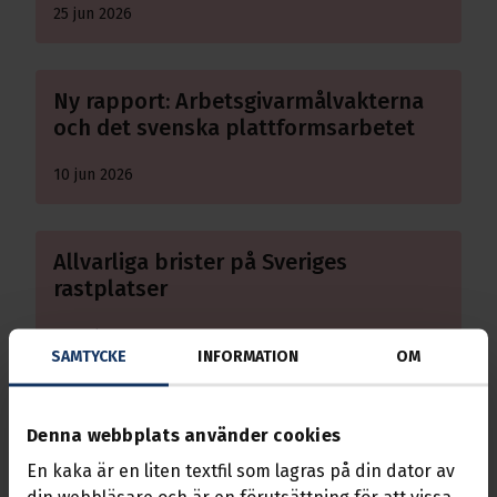
25 jun 2026
Läs mer om Ny rapport: Arbetsgivarmålvakterna och de
Ny rapport: Arbetsgivarmålvakterna
och det svenska plattformsarbetet
10 jun 2026
Läs mer om Allvarliga brister på Sveriges rastplatser
Allvarliga brister på Sveriges
rastplatser
20 maj 2026
SAMTYCKE
INFORMATION
OM
Läs mer om Transport vinner i domstol om Teslavarsel
Transport vinner i domstol om
Denna webbplats använder cookies
Teslavarsel
En kaka är en liten textfil som lagras på din dator av
din webbläsare och är en förutsättning för att vissa
22 apr 2026