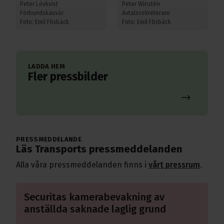
Peter Lövkvist
Peter Winstén
Förbundskassör
Avtalssekreterare
Foto: Emil Flisbäck
Foto: Emil Flisbäck
LADDA HEM
Fler pressbilder
PRESSMEDDELANDE
Läs Transports pressmeddelanden
Alla våra pressmeddelanden finns i
vårt pressrum
.
Läs mer om Securitas kamerabevakning av anställda sa
Securitas kamerabevakning av
anställda saknade laglig grund