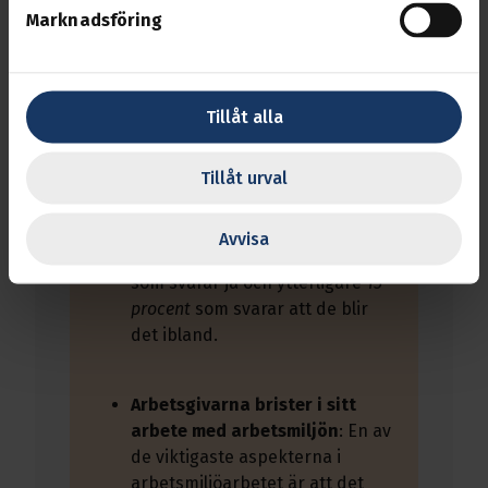
Marknadsföring
Skyddsombuden motarbetas
av sina arbetsgivare
:
en
femtedel
av skyddsombuden får
inte den tid de behöver för att
Tillåt alla
utföra sitt uppdrag och
ytterligare
22 procent
får det
bara i ibland. På en direkt fråga
Tillåt urval
om man som skyddsombud
upplever att man blivit hindrad i
Avvisa
sitt arbete är det 18 procent
som svarar ja och ytterligare
15
procent
som svarar att de blir
det ibland.
Arbetsgivarna brister i sitt
arbete med arbetsmiljön
: En av
de viktigaste aspekterna i
arbetsmiljöarbetet är att det