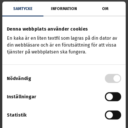
förbundets olika branscher. Undersökningen
SAMTYCKE
INFORMATION
OM
genomfördes under mars månad 2025.
Denna webbplats använder cookies
En kaka är en liten textfil som lagras på din dator av
Undersökningen i
din webbläsare och är en förutsättning för att vissa
siffror
tjänster på webbplatsen ska fungera.
Samtyckesval
Allvarliga risker i arbetsmiljön
:
Nödvändig
21
procent
, anger att det finns
risker för allvarliga olyckor och
till och med dödsolyckor inom
Inställningar
deras skyddsområden.
48
procent
anger att det finns i viss
Statistik
utsträckning.