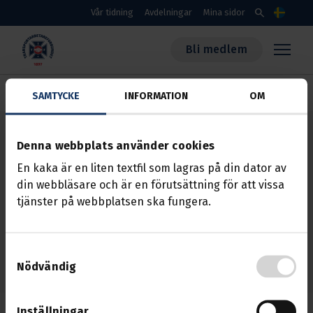
Skippa till huvudinnehållet
search
Vår tidning
Avdelningar
Mina sidor
Språk
Bli medlem
Transportarbetareförbundet
Start
Other languages
SAMTYCKE
INFORMATION
OM
Denna webbplats använder cookies
English
En kaka är en liten textfil som lagras på din dator av
din webbläsare och är en förutsättning för att vissa
tjänster på webbplatsen ska fungera.
Deutsch
Polski
Samtyckesval
Nödvändig
Inställningar