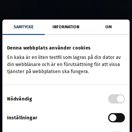
SAMTYCKE
INFORMATION
OM
Denna webbplats använder cookies
En kaka är en liten textfil som lagras på din dator av
Två vägar framåt – vem ska
din webbläsare och är en förutsättning för att vissa
bära ansvaret?
tjänster på webbplatsen ska fungera.
Rapporten pekar på
två
möjliga vägar
Arbetsgivarmålvakterna
Samtyckesval
framåt.
Nödvändig
och det svenska
Den ena är att den aktör som faktiskt
plattformsarbetet
Inställningar
kontrollerar och leder arbetet –
plattformsföretaget – också ska
En rapport om plattformsarbete, arbetsgivaransvar