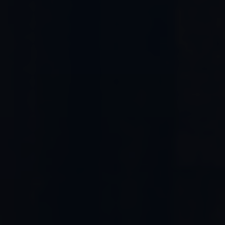
faktiskt har makten över arbetet, vilket
försvårar
möjligheterna att förhandla
om bättre villkor och säkerställa
arbetstagarnas rättigheter.