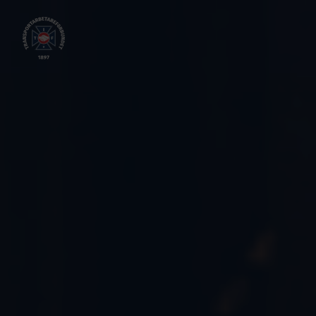
Skippa till huvudinnehållet
Plattformstaxi- och matleveransföretag
Transportarbetareförbundet
har varit ett bekymmer för lagstiftare
och fackliga organisationer över hela
världen sedan företagsmodellen
lanserades för drygt femton år sedan.