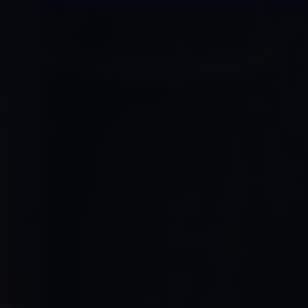
Det finns idag ett kryphål i
uthyrningslagen som gör att inhyrd
arbetskraft inte omfattas av
likabehandlingsprincipen
när
inhyraren saknar kollektivavtal och
egna anställda. Detta kryphål borde
täppas till genom att begränsa rätten
att hyra in arbetskraft till företag
med kollektivavtal.
Läs rapporten