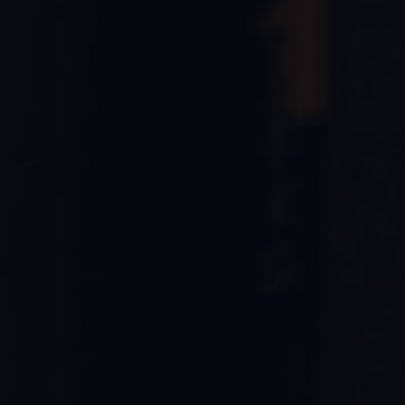
När ansvar och makt hamnar
på olika ställen
Denna konstruktion skapar
problem
för
den svenska arbetsmarknadsmodellen.
Även om plattformsföretagen i praktiken
bestämmer över arbetets villkor,
arbetsledning och ersättning är det inte
de som står som arbetsgivare.
Arbetsgivaransvaret har i stället köpts
som en tjänst av en
arbetsgivarmålvakt
.
Konsekvensen blir att fackförbunden har
svårt
att rikta krav mot den aktör som