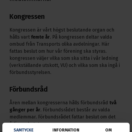
Kongressen
Kongressen är vårt högst beslutande organ och
hålls vart
femte år
. På kongressen deltar valda
ombud från Transports olika avdelningar. Här
fattas beslut om hur vår förening ska styras.
kongressen väljer vilka som ska sitta i vår ledning
(verkställande utskott, VU) och vilka som ska ingå i
förbundsstyrelsen.
Förbundsråd
Åren mellan kongresserna hålls förbundsråd
två
gånger per år
. Förbundsrådet består av valda
medlemmar. Förbundsrådet fattar beslut om det
årliga arbetet.
SAMTYCKE
INFORMATION
OM