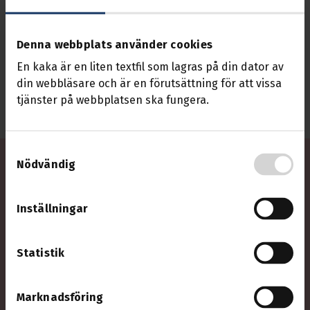
Förbundsstyrelsen
Denna webbplats använder cookies
Tio valda ledamöter och Transports verkställande
En kaka är en liten textfil som lagras på din dator av
utskott (VU) ingår i förbundsstyrelsen.
din webbläsare och är en förutsättning för att vissa
Styrelsemöten hålls
en gång i månaden
. Alla
tjänster på webbplatsen ska fungera.
ledamöter är valda på Transports kongress.
Samtyckesval
Vilka är valda?
Nödvändig
I Transports förbundsstyrelse sitter
Inställningar
tretton ledamöter. Styrelsen leds av
ordförande Tommy Wreeth. I styrelsen
ingår Transports verkställande utskott
Statistik
(VU) som – utöver ordföranden – utgörs av
förbundssekreterare Lars Mikaelsson och
Marknadsföring
förbundskassör Peter Lövkvist.