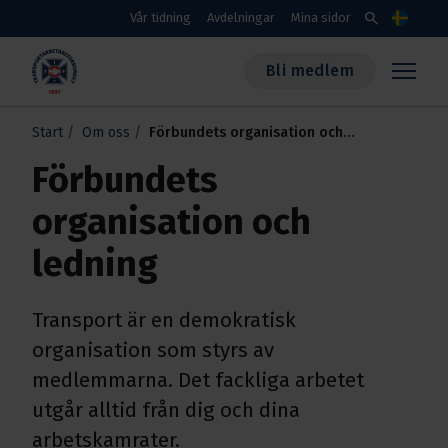
Skippa till huvudinnehållet
search
Vår tidning
Avdelningar
Mina sidor
Språk
Bli medlem
Transportarbetareförbundet
Start
Om oss
Förbundets organisation och
ledning
Förbundets
organisation och
ledning
Transport är en demokratisk
organisation som styrs av
medlemmarna. Det fackliga arbetet
utgår alltid från dig och dina
arbetskamrater.