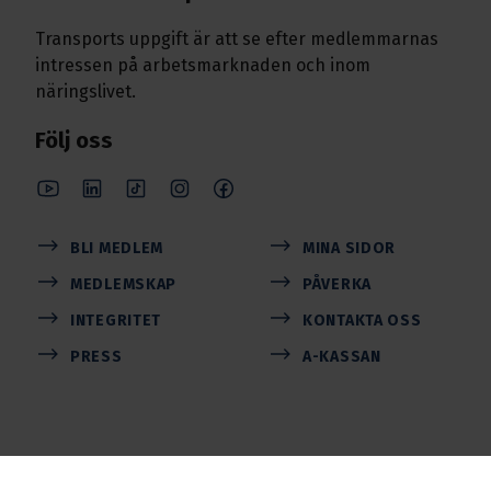
Transports uppgift är att se efter medlemmarnas
intressen på arbetsmarknaden och inom
näringslivet.
Följ oss
BLI MEDLEM
MINA SIDOR
MEDLEMSKAP
PÅVERKA
INTEGRITET
KONTAKTA OSS
PRESS
A-KASSAN