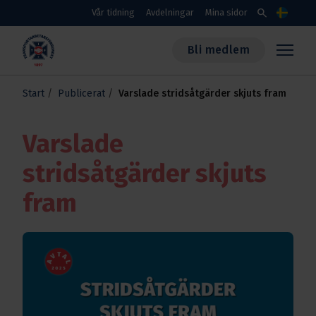
Skippa till huvudinnehållet
search
Vår tidning
Avdelningar
Mina sidor
Språk
Bli medlem
Transportarbetareförbundet
Start
Publicerat
Varslade stridsåtgärder skjuts fram
Varslade
stridsåtgärder skjuts
fram