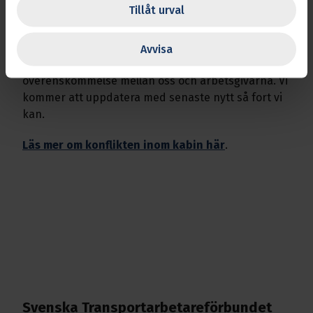
Tillåt urval
Vad händer nu?
Förhandlingarna med medlarna kommer nu att
Avvisa
fortsätta, i förhoppning att hitta en
överenskommelse mellan oss och arbetsgivarna. Vi
kommer att uppdatera med senaste nytt så fort vi
kan.
Läs mer om konflikten inom kabin här
.
Svenska Transport­arbetare­förbundet