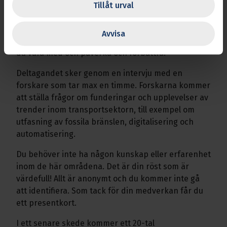
arbeta tillsammans. Ett urval av
Tillåt urval
transportmedlemmar kommer att kontaktas för
mer information om att delta i studien. Du behövs!
Avvisa
Genom att dela dina tankar om ditt arbetsliv så kan
du vara med och påverka och förbättra.
Deltagandet sker genom en intervju med en
forskare som tar max en timme. Forskarna kommer
att ställa frågor om funderingar och upplevelser av
trender inom transportsektorn, till exempel om
utfasning av fossila bränslen, digitalisering och
automatisering.
Du behöver inte ha någon kunskap eller erfarenhet
inom de här områdena. Det är din röst som är
värdefull! Allt är anonymt och du kommer inte gå
att identifiera. Som tack för din medverkan får du
ett presentkort.
I ett senare skede kommer ett 20-tal