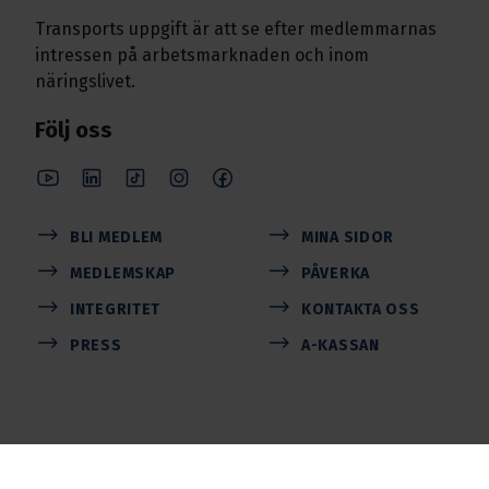
Transports uppgift är att se efter medlemmarnas
intressen på arbetsmarknaden och inom
näringslivet.
Följ oss
BLI MEDLEM
MINA SIDOR
MEDLEMSKAP
PÅVERKA
INTEGRITET
KONTAKTA OSS
PRESS
A-KASSAN