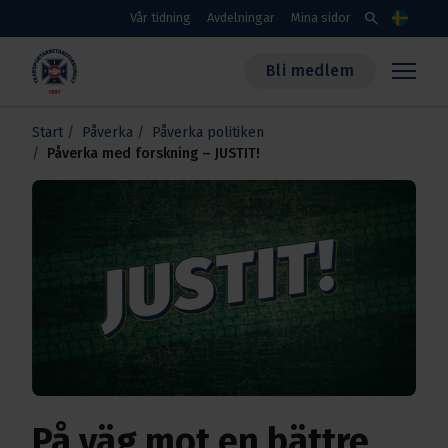
Skippa till huvudinnehållet
search
Vår tidning
Avdelningar
Mina sidor
Språk
Bli medlem
Transportarbetareförbundet
Start
Påverka
Påverka politiken
Påverka med forskning – JUSTIT!
På väg mot en bättre