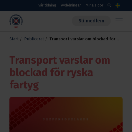
Skippa till huvudinnehållet
search
Vår tidning
Avdelningar
Mina sidor
Språk
Bli medlem
Transportarbetareförbundet
Start
Publicerat
Transport varslar om blockad för
ryska fartyg
Transport varslar om
blockad för ryska
fartyg