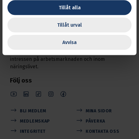
Tillåt alla
Tillåt urval
Svenska Transport­arbetare­förbundet
Avvisa
Transports uppgift är att se efter medlemmarnas
intressen på arbetsmarknaden och inom
näringslivet.
Följ oss
BLI MEDLEM
MINA SIDOR
MEDLEMSKAP
PÅVERKA
INTEGRITET
KONTAKTA OSS