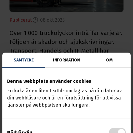
Publicerat
08 okt 2025
Över 1 000 truckolyckor inträffar varje år.
Följden är skador och sjukskrivningar.
Transport, Handels och IF Metall har
tagit gemensamt initiativ för att få ett
SAMTYCKE
INFORMATION
OM
stopp på olyckorna.
Denna webbplats använder cookies
Runt om på våra arbetsplatser i Sverige sker
truckolyckor. Flest olyckor inträffar inom
En kaka är en liten textfil som lagras på din dator av
transportsektorn, handeln och
din webbläsare och är en förutsättning för att vissa
tillverkningsindustrin. En av anledningarna till
tjänster på webbplatsen ska fungera.
olyckorna hör ihop med bristande utbildning till
förarna.
Samtyckesval
- Många utbildningsföretag är oseriösa och
Nödvändig