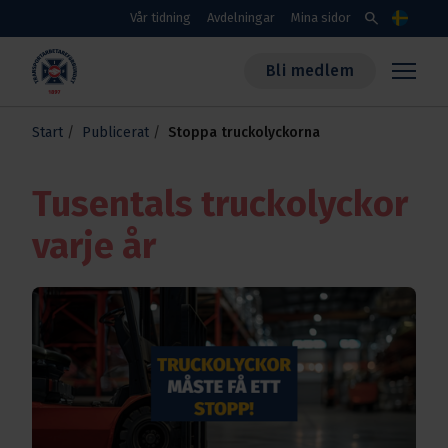
Skippa till huvudinnehållet
search
Vår tidning
Avdelningar
Mina sidor
Språk
Bli medlem
Transportarbetareförbundet
Start
Publicerat
Stoppa truckolyckorna
Tusentals truckolyckor
varje år