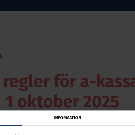
1
 regler för a-kass
n 1 oktober 2025
INFORMATION
01 okt 2025
ed den 1 oktober 2025 börjar nya regler för a