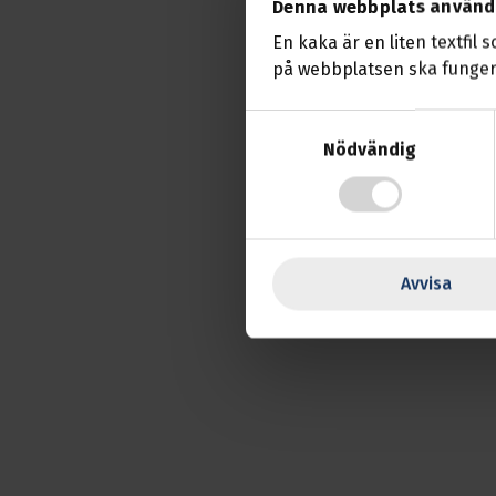
Denna webbplats använd
att gälla.
En kaka är en liten textfil 
eller senar
på webbplatsen ska funger
Samtyckesval
Läs me
Nödvändig
Avvisa