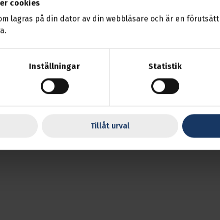
er cookies
 Reglerna gäller för alla beslut som tas den 1 o
som lagras på din dator av din webbläsare och är en förutsättn
e.
a.
r här!
Inställningar
Statistik
Tillåt urval