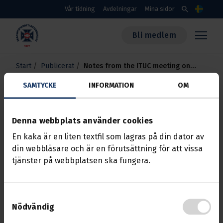
Skippa till huvudinnehållet
search
Vår tidning
Avdelningar
Mina sidor
Språk
Bli medlem
Transportarbetareförbundet
Start
Publicerat
Notes from the ITUC meeting on
Iran
SAMTYCKE
INFORMATION
OM
Notes from the ITUC
meeting on Iran
Denna webbplats använder cookies
En kaka är en liten textfil som lagras på din dator av
din webbläsare och är en förutsättning för att vissa
Publicerat
tjänster på webbplatsen ska fungera.
Dokument
Samtyckesval
Nödvändig