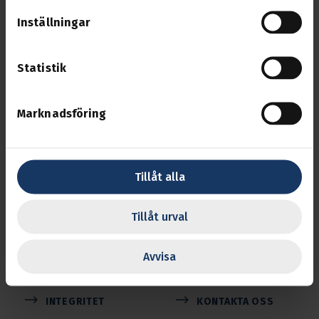
Inställningar
Statistik
Svenska Transport­arbetare­förbundet
Marknadsföring
Transports uppgift är att se efter medlemmarnas
intressen på arbetsmarknaden och inom
näringslivet.
Tillåt alla
Följ oss
Tillåt urval
BLI MEDLEM
MINA SIDOR
Avvisa
MEDLEMSKAP
PÅVERKA
INTEGRITET
KONTAKTA OSS