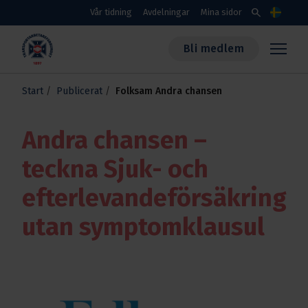
Skippa till huvudinnehållet
search
Vår tidning
Avdelningar
Mina sidor
Språk
Bli medlem
Transportarbetareförbundet
Start
Publicerat
Folksam Andra chansen
Andra chansen –
teckna Sjuk- och
efterlevandeförsäkring
utan symptomklausul