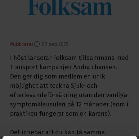
Publicerat
09 sep 2025
I höst lanserar Folksam tillsammans med
Transport kampanjen Andra chansen.
Den ger dig som medlem en unik
möjlighet att teckna Sjuk- och
efterlevandeförsäkring utan den vanliga
symptomklausulen på 12 månader (som i
praktiken fungerar som en karens).
Det innebär att du kan få samma