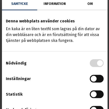
förmånliga villkor som nya medlemmar
SAMTYCKE
INFORMATION
OM
får när de ansluter sig – även om du
tidigare tackat nej till försäkringen.
Denna webbplats använder cookies
En kaka är en liten textfil som lagras på din dator av
Så fungerar erbjudandet
din webbläsare och är en förutsättning för att vissa
tjänster på webbplatsen ska fungera.
Folksam skickar ett personligt erbjudande till
dig.
Samtyckesval
Om du inte gör något alls, startas försäkringen
Nödvändig
automatiskt och du får en faktura.
Vill du tacka nej? Det kan du enkelt göra via
Inställningar
den medföljande talongen eller digitalt på
Mina sidor på folksam.se
.
Statistik
Vem får erbjudandet?