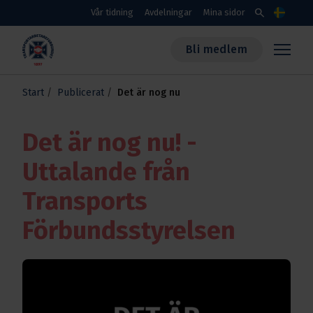
Skippa till huvudinnehållet
search
Vår tidning
Avdelningar
Mina sidor
Språk
Bli medlem
Transportarbetareförbundet
Start
Publicerat
Det är nog nu
Det är nog nu! -
Uttalande från
Transports
Förbundsstyrelsen