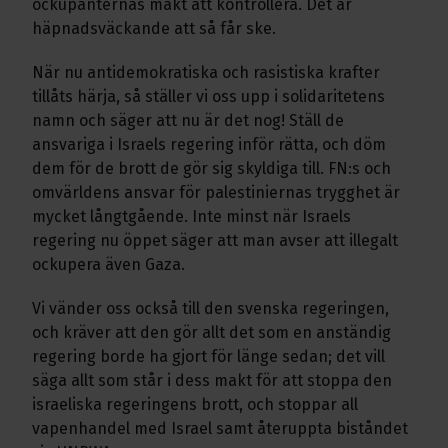
ockupanternas makt att kontrollera. Det är
häpnadsväckande att så får ske.
När nu antidemokratiska och rasistiska krafter
tillåts härja, så ställer vi oss upp i solidaritetens
namn och säger att nu är det nog! Ställ de
ansvariga i Israels regering inför rätta, och döm
dem för de brott de gör sig skyldiga till. FN:s och
omvärldens ansvar för palestiniernas trygghet är
mycket långtgående. Inte minst när Israels
regering nu öppet säger att man avser att illegalt
ockupera även Gaza.
Vi vänder oss också till den svenska regeringen,
och kräver att den gör allt det som en anständig
regering borde ha gjort för länge sedan; det vill
säga allt som står i dess makt för att stoppa den
israeliska regeringens brott, och stoppar all
vapenhandel med Israel samt återuppta biståndet