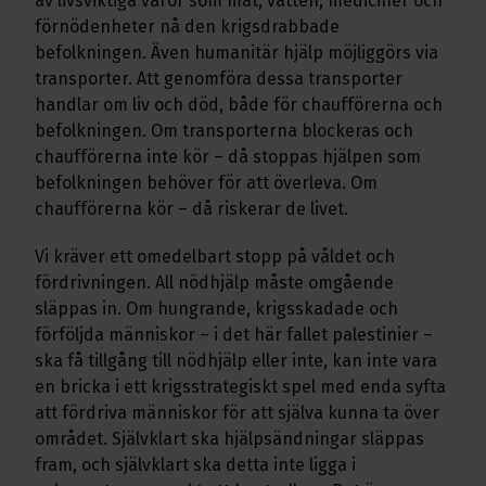
av livsviktiga varor som mat, vatten, mediciner och
förnödenheter nå den krigsdrabbade
befolkningen. Även humanitär hjälp möjliggörs via
transporter. Att genomföra dessa transporter
handlar om liv och död, både för chaufförerna och
befolkningen. Om transporterna blockeras och
chaufförerna inte kör – då stoppas hjälpen som
befolkningen behöver för att överleva. Om
chaufförerna kör – då riskerar de livet.
Vi kräver ett omedelbart stopp på våldet och
fördrivningen. All nödhjälp måste omgående
släppas in. Om hungrande, krigsskadade och
förföljda människor – i det här fallet palestinier –
ska få tillgång till nödhjälp eller inte, kan inte vara
en bricka i ett krigsstrategiskt spel med enda syfta
att fördriva människor för att själva kunna ta över
området. Självklart ska hjälpsändningar släppas
fram, och självklart ska detta inte ligga i