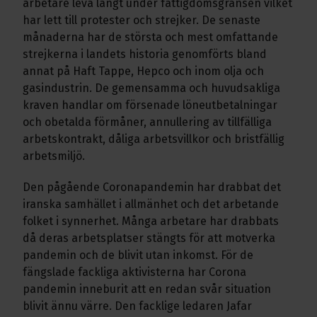
arbetare leva långt under fattigdomsgränsen vilket
har lett till protester och strejker. De senaste
månaderna har de största och mest omfattande
strejkerna i landets historia genomförts bland
annat på Haft Tappe, Hepco och inom olja och
gasindustrin. De gemensamma och huvudsakliga
kraven handlar om försenade löneutbetalningar
och obetalda förmåner, annullering av tillfälliga
arbetskontrakt, dåliga arbetsvillkor och bristfällig
arbetsmiljö.
Den pågående Coronapandemin har drabbat det
iranska samhället i allmänhet och det arbetande
folket i synnerhet. Många arbetare har drabbats
då deras arbetsplatser stängts för att motverka
pandemin och de blivit utan inkomst. För de
fängslade fackliga aktivisterna har Corona
pandemin inneburit att en redan svår situation
blivit ännu värre. Den facklige ledaren Jafar