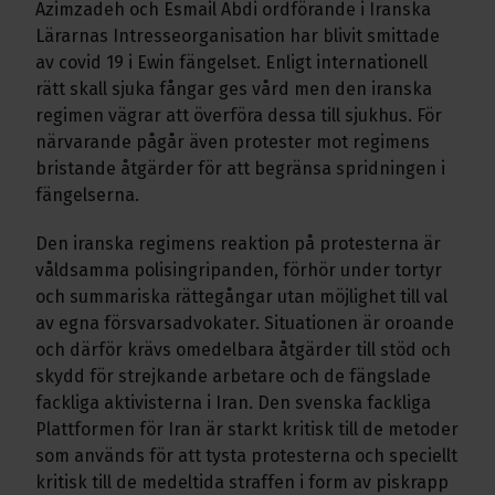
Azimzadeh och Esmail Abdi ordförande i Iranska
Lärarnas Intresseorganisation har blivit smittade
av covid 19 i Ewin fängelset. Enligt internationell
rätt skall sjuka fångar ges vård men den iranska
regimen vägrar att överföra dessa till sjukhus. För
närvarande pågår även protester mot regimens
bristande åtgärder för att begränsa spridningen i
fängelserna.
Den iranska regimens reaktion på protesterna är
våldsamma polisingripanden, förhör under tortyr
och summariska rättegångar utan möjlighet till val
av egna försvarsadvokater. Situationen är oroande
och därför krävs omedelbara åtgärder till stöd och
skydd för strejkande arbetare och de fängslade
fackliga aktivisterna i Iran. Den svenska fackliga
Plattformen för Iran är starkt kritisk till de metoder
som används för att tysta protesterna och speciellt
kritisk till de medeltida straffen i form av piskrapp