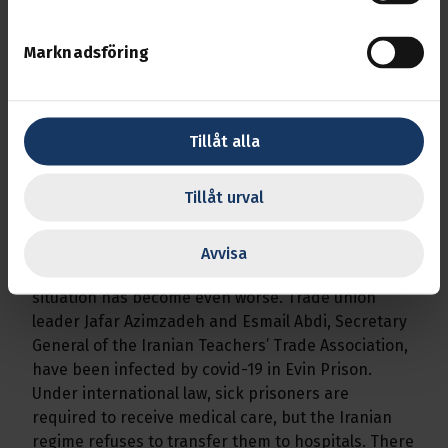
requirements concern delayed salary payments
and unpaid benefits, cancellation of temporary
Marknadsföring
employment contracts, poor working conditions
and inadequate working environment.
The ongoing Corona pandemic has affected the
Tillåt alla
Iranian society in general and working people in
particular. Many workers have been affected when
Tillåt urval
their workplaces were closed to counter the
pandemic and they lost their income. For the
imprisoned trade union activists, the Corona
Avvisa
pandemic has meant that an already difficult
situation has become even worse. Trade union
leader Jafar Azimzadeh and Esmail Abdi, Secretary
General of the Iranian Teachers’ Trade Association,
have been infected by covid-19 in Evin Prison.
Under international law, sick prisoners are
required to receive medical care, but the Iranian
regime refuses to transfer them to hospitals. There