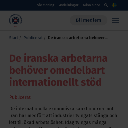
Skippa till huvudinnehållet
search
Vår tidning
Avdelningar
Mina sidor
Språk
Bli medlem
Transportarbetareförbundet
Start
Publicerat
De iranska arbetarna behöver
omedelbart internationellt stöd
De iranska arbetarna
behöver omedelbart
internationellt stöd
Publicerat
De internationella ekonomiska sanktionerna mot
Iran har medfört att industrier tvingats stänga och
lett till ökad arbetslöshet. Idag tvingas många