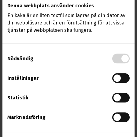
litteratur på arbetsplatser och bjuder nu in till
Denna webbplats använder cookies
årets digitala träff för bokombud och andra
En kaka är en liten textfil som lagras på din dator av
litteraturintresserade.
din webbläsare och är en förutsättning för att vissa
tjänster på webbplatsen ska fungera.
Datum:
26 maj 2026
Tid:
18.30–20.00
Under kvällen blir det:
Samtyckesval
Nödvändig
Utdelning av pris för Årets arbetsplatsbibliotek
Författarsamtal med
Patrik Lundberg
Inställningar
Att läsa inför valet
Diskussion och erfarenhetsutbyte
Statistik
Vem kan vara med?
Träffen riktar sig till dig som arbetar med eller vill
Marknadsföring
utveckla läsfrämjande arbete på arbetsplatsen. Det
kostar inget att delta och sista anmälningsdag är