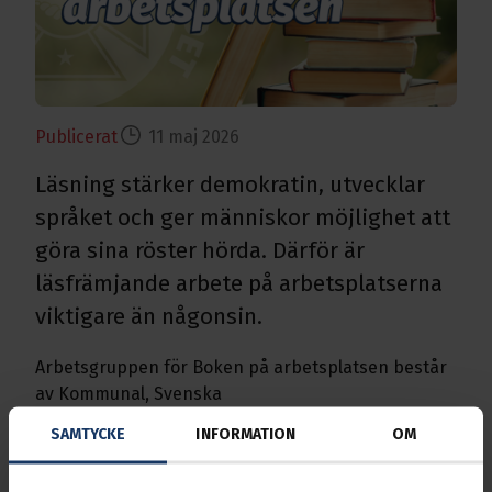
Publicerat
11 maj 2026
Läsning stärker demokratin, utvecklar
språket och ger människor möjlighet att
göra sina röster hörda. Därför är
läsfrämjande arbete på arbetsplatserna
viktigare än någonsin.
Arbetsgruppen för Boken på arbetsplatsen består
av
Kommunal
,
Svenska
Transportarbetareförbundet
,
ABF
och
Föreningen
SAMTYCKE
INFORMATION
OM
Arbetarskrivare
. Tillsammans arbetar
organisationerna för att främja läsning och