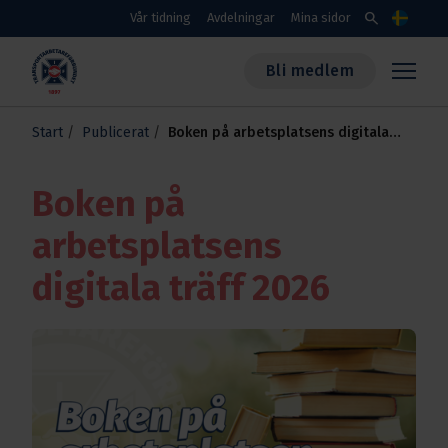
Skippa till huvudinnehållet
search
Vår tidning
Avdelningar
Mina sidor
Språk
Bli medlem
Transportarbetareförbundet
Start
Publicerat
Boken på arbetsplatsens digitala
träff 2026
Boken på
arbetsplatsens
digitala träff 2026