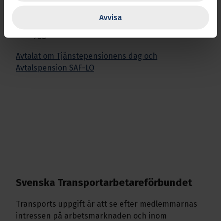
Hos
Avtalat
hittar du alla valmöjligheter för din
Avvisa
Avtalspension SAF-LO och kan planera färden mot
en tryggare framtid.
Avtalat om Tjänstepensionens dag och
Avtalspension SAF-LO
Svenska Transport­arbetare­förbundet
Transports uppgift är att se efter medlemmarnas
intressen på arbetsmarknaden och inom