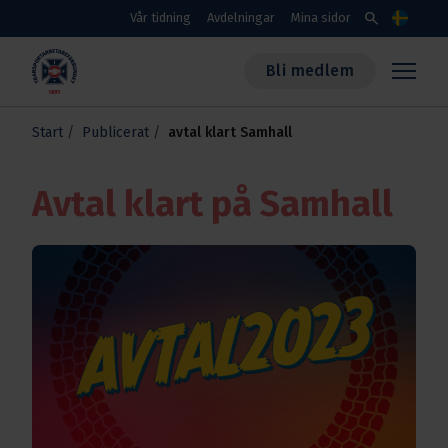
Skippa till huvudinnehållet
search
Vår tidning
Avdelningar
Mina sidor
Språk
Bli medlem
Transportarbetareförbundet
Start
Publicerat
avtal klart Samhall
Avtal klart på Samhall