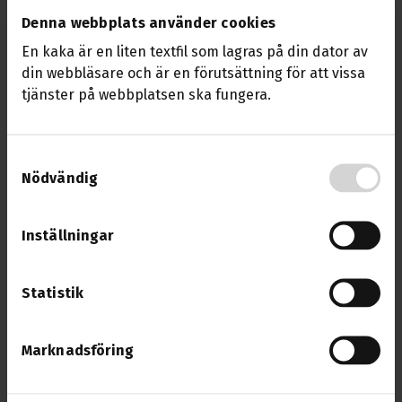
arbetat flera år i yrket får högre höjning är därför
Denna webbplats använder cookies
bra och viktigt, säger Tommy Wreeth.
En kaka är en liten textfil som lagras på din dator av
din webbläsare och är en förutsättning för att vissa
Förutom löneökningar innehåller avtalet
tjänster på webbplatsen ska fungera.
bland annat:
Avsättning och påbörjan till delpension.
Samtyckesval
Betald läkar- och synundersökning vid
Nödvändig
förnyelse av tunga behörigheter.
Arbetsgrupp för att ytterligare premiera
erfarenhet och kompetens.
Inställningar
Statistik
FRÅGOR OCH SVAR OM NYA AVTALET
Marknadsföring
Från när gäller löneökningen?