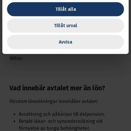
1 april 2025 höjs lönerna mellan
1070
och
1136
Tillåt alla
kronor per månad. 1 april 2026 höjs lönerna
med
985
kronor per månad.
Tillåt urval
Alla anställda som omfattas av Miljöarbetareavtalet
garanteras 100 procent av höjningen eftersom
Avvisa
avtalet har lönetariffer utan lokal fördelning. Hur
mycket du får i ökning beror på vilken lönetariff du
tillhör.
Vad innebär avtalet mer än lön?
Förutom löneökningar innehåller avtalet:
Avsättning och påbörjan till delpension.
Betald läkar- och synundersökning vid
förnyelse av tunga behörigheter.