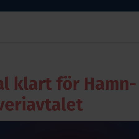
al klart för Hamn-
veriavtalet