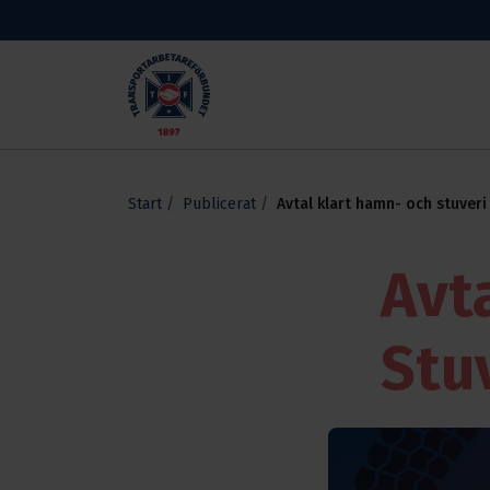
Skippa till huvudinnehållet
Transportarbetareförbundet
Start
Publicerat
Avtal klart hamn- och stuveri
Avt
Stu