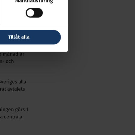
Marknadsföring
ar har
talet
 år, där
procent av
Tillåt alla
er månad år
mn- och
veriges alla
rat avtalets
ningen görs 1
a centrala