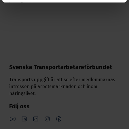
yrkesgrupperna i kollektivavtalet.
Svenska Transport­arbetare­förbundet
Transports uppgift är att se efter medlemmarnas
intressen på arbetsmarknaden och inom
näringslivet.
Följ oss