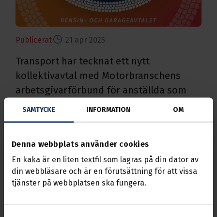
Publicerat
21 apr 2023
Transport har tecknat ett nytt
kollektivavtal med Motorbranschens
arbetsgivarförbund för anställda som
arbetar vid bensinstationer, tvätt-,
SAMTYCKE
INFORMATION
OM
rekonditionerings- och smörjhallar,
biluthyrning, närbutiker,
Denna webbplats använder cookies
parkeringsgarage samt garagerörelse.
En kaka är en liten textfil som lagras på din dator av
Bensin- och garageavtalet innebär löneökningar på
din webbläsare och är en förutsättning för att vissa
upp till 7,9 procent fördelat på två år och gäller
tjänster på webbplatsen ska fungera.
från och med 1 maj 2023 till 30 april 2025. Lönerna
höjs från och med den 1 maj 2023 och därefter görs