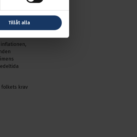
ng och sina
emen, Libanon
Tillåt alla
ghet,
inflationen,
enden
gimens
medeltida
folkets krav