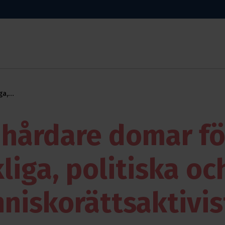
ga,
n
t hårdare domar fö
liga, politiska oc
niskorättsaktivis