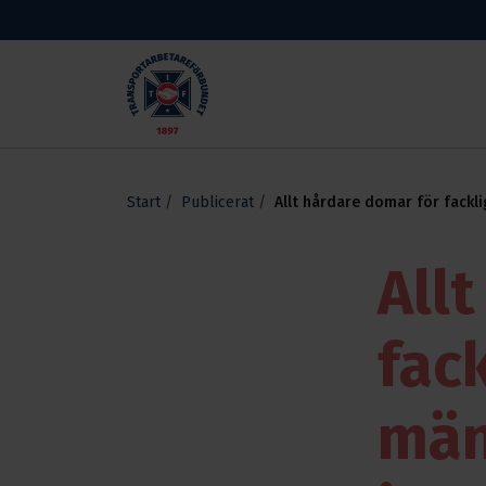
Skippa till huvudinnehållet
Transportarbetareförbundet
Start
Publicerat
Allt hårdare domar för fackli
politiska och
människorättsaktivister i Ira
All
fack
män