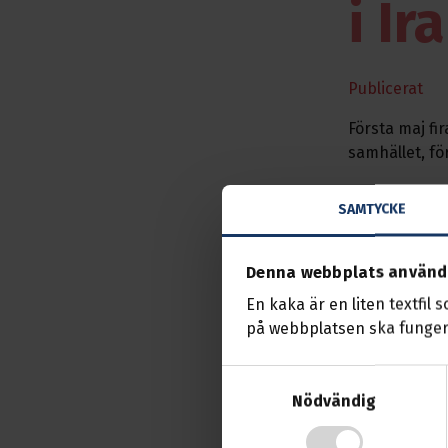
i Ir
Publicerat
Första maj fi
samhället, fö
På grund av ö
SAMTYCKE
dimension. St
industrianläg
följder är s
Denna webbplats använd
jordbruksmar
En kaka är en liten textfil 
på webbplatsen ska funger
De omfattand
resulterat i 
Samtyckesval
arbetsgivare. 
Nödvändig
framfört kra
kompensation 