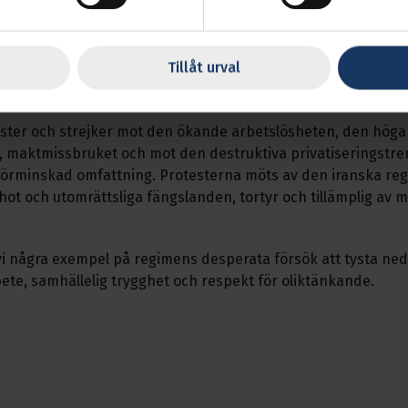
i Iran lägger stora ekonomiska summor på militär upprustni
organisationer samt erbjuder frikostiga bidrag till Hamas, J
Tillåt urval
ka krafterna i Syrien istället för att satsa på arbetarnas tryg
 samt investera i skolor och sjukvård för sin befolkning.
ster och strejker mot den ökande arbetslösheten, den höga 
, maktmissbruket och mot den destruktiva privatiseringstr
 oförminskad omfattning. Protesterna möts av den iranska re
 hot och utomrättsliga fängslanden, tortyr och tillämplig av 
i några exempel på regimens desperata försök att tysta ned 
arbete, samhällelig trygghet och respekt för oliktänkande.