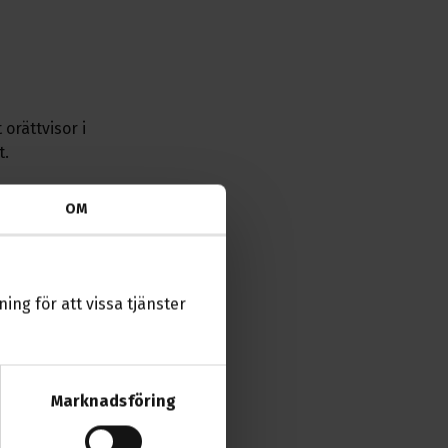
orättvisor i
t.
gare en
OM
trofala
v privat
 av bostäder.
ing för att vissa tjänster
dustrier och
ing av sina
lande
Marknadsföring
onomisk