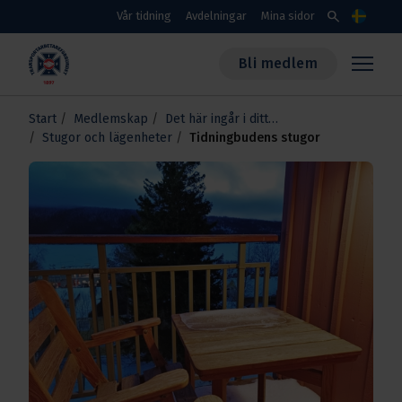
Skippa till huvudinnehållet
search
Vår tidning
Avdelningar
Mina sidor
Språk
Bli medlem
Transportarbetareförbundet
Start
Medlemskap
Det här ingår i ditt
Stugor och lägenheter
medlemskap
Tidningbudens stugor