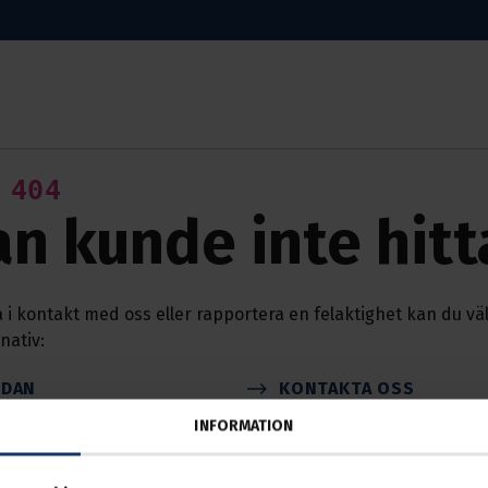
 404
an kunde inte hitt
 i kontakt med oss eller rapportera en felaktighet kan du vä
nativ:
IDAN
KONTAKTA OSS
LEM
MINA SIDOR
INFORMATION