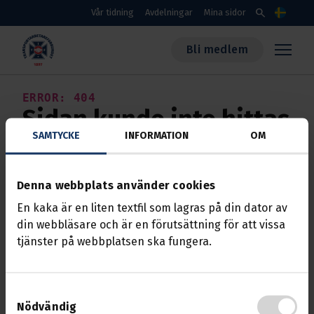
Skippa till huvudinnehållet
search
Vår tidning
Avdelningar
Mina sidor
Språk
Bli medlem
Transportarbetareförbundet
ERROR: 404
Sidan kunde inte hittas
SAMTYCKE
INFORMATION
OM
Vill du komma i kontakt med oss eller rapportera en
felaktighet kan du välja något av följande
Denna webbplats använder cookies
alternativ:
En kaka är en liten textfil som lagras på din dator av
STARTSIDAN
din webbläsare och är en förutsättning för att vissa
tjänster på webbplatsen ska fungera.
KONTAKTA OSS
BLI MEDLEM
Samtyckesval
MINA SIDOR
Nödvändig