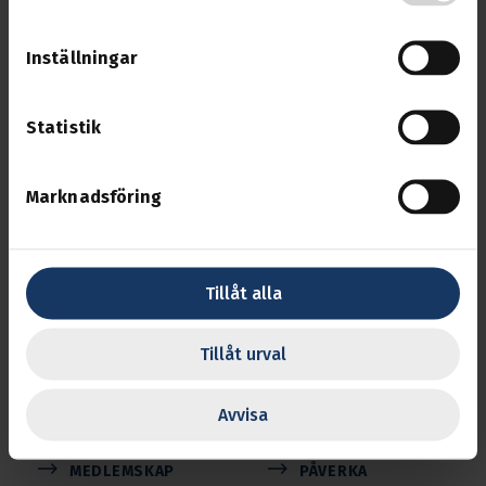
Inställningar
Statistik
Svenska Transport­arbetare­förbundet
Marknadsföring
Transports uppgift är att se efter medlemmarnas
intressen på arbetsmarknaden och inom
näringslivet.
Tillåt alla
Följ oss
Tillåt urval
Avvisa
BLI MEDLEM
MINA SIDOR
MEDLEMSKAP
PÅVERKA