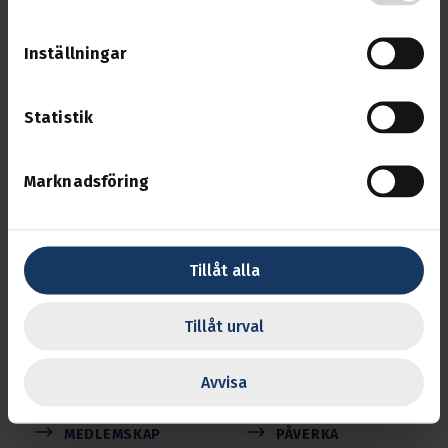
Inställningar
Statistik
Svenska Transport­arbetare­förbundet
Marknadsföring
Transports uppgift är att se efter medlemmarnas
intressen på arbetsmarknaden och inom
näringslivet.
Tillåt alla
Följ oss
Tillåt urval
Avvisa
BLI MEDLEM
MINA SIDOR
MEDLEMSKAP
PÅVERKA