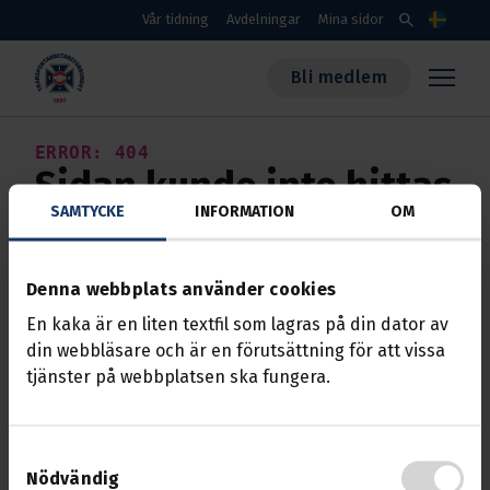
Skippa till huvudinnehållet
search
Vår tidning
Avdelningar
Mina sidor
Språk
Bli medlem
Transportarbetareförbundet
ERROR: 404
Sidan kunde inte hittas
SAMTYCKE
INFORMATION
OM
Vill du komma i kontakt med oss eller rapportera en
felaktighet kan du välja något av följande
Denna webbplats använder cookies
alternativ:
En kaka är en liten textfil som lagras på din dator av
STARTSIDAN
din webbläsare och är en förutsättning för att vissa
tjänster på webbplatsen ska fungera.
KONTAKTA OSS
BLI MEDLEM
Samtyckesval
MINA SIDOR
Nödvändig